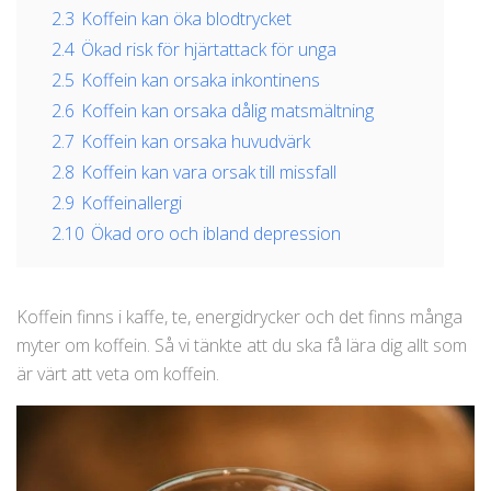
2.3
Koffein kan öka blodtrycket
2.4
Ökad risk för hjärtattack för unga
2.5
Koffein kan orsaka inkontinens
2.6
Koffein kan orsaka dålig matsmältning
2.7
Koffein kan orsaka huvudvärk
2.8
Koffein kan vara orsak till missfall
2.9
Koffeinallergi
2.10
Ökad oro och ibland depression
Koffein finns i kaffe, te, energidrycker och det finns många
myter om koffein. Så vi tänkte att du ska få lära dig allt som
är värt att veta om koffein.