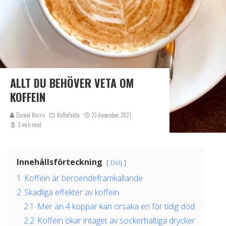
ALLT DU BEHÖVER VETA OM
KOFFEIN
Daniel Norin
Kaffefakta
23 december, 2021
3 min read
Innehållsförteckning
Dölj
1
Koffein är beroendeframkallande
2
Skadliga effekter av koffein
2.1
Mer än 4 koppar kan orsaka en för tidig död
2.2
Koffein ökar intaget av sockerhaltiga drycker