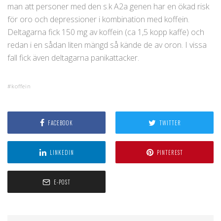
man att personer med den s.k A2a genen har en ökad risk
för oro och depressioner i kombination med koffein.
Deltagarna fick 150 mg av koffein (ca 1,5 kopp kaffe) och
redan i en sådan liten mängd så kände de av oron. I vissa
fall fick även deltagarna panikattacker.
koffein
FACEBOOK
TWITTER
LINKEDIN
PINTEREST
E-POST