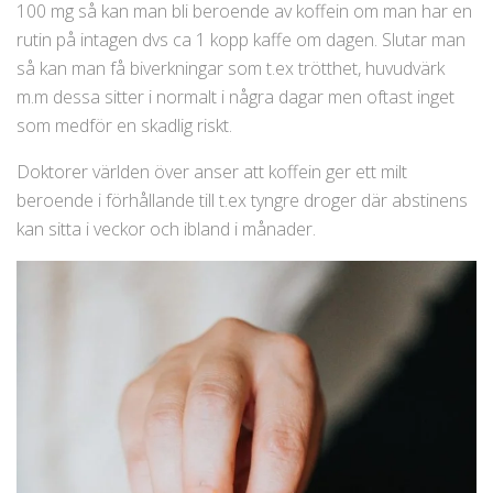
100 mg så kan man bli beroende av koffein om man har en
rutin på intagen dvs ca 1 kopp kaffe om dagen. Slutar man
så kan man få biverkningar som t.ex trötthet, huvudvärk
m.m dessa sitter i normalt i några dagar men oftast inget
som medför en skadlig riskt.
Doktorer världen över anser att koffein ger ett milt
beroende i förhållande till t.ex tyngre droger där abstinens
kan sitta i veckor och ibland i månader.