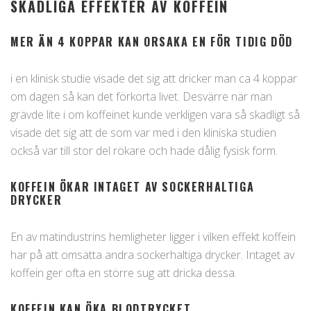
SKADLIGA EFFEKTER AV KOFFEIN
MER ÄN 4 KOPPAR KAN ORSAKA EN FÖR TIDIG DÖD
i en klinisk studie visade det sig att dricker man ca 4 koppar
om dagen så kan det förkorta livet. Desvärre när man
grävde lite i om koffeinet kunde verkligen vara så skadligt så
visade det sig att de som var med i den kliniska studien
också var till stor del rökare och hade dålig fysisk form.
KOFFEIN ÖKAR INTAGET AV SOCKERHALTIGA
DRYCKER
En av matindustrins hemligheter ligger i vilken effekt koffein
har på att omsätta andra sockerhaltiga drycker. Intaget av
koffein ger ofta en större sug att dricka dessa.
KOFFEIN KAN ÖKA BLODTRYCKET