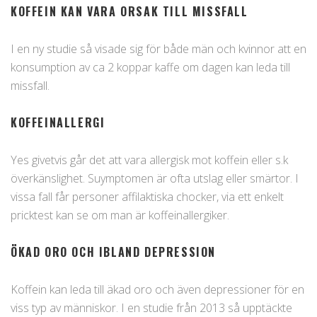
KOFFEIN KAN VARA ORSAK TILL MISSFALL
I en ny studie så visade sig för både män och kvinnor att en
konsumption av ca 2 koppar kaffe om dagen kan leda till
missfall.
KOFFEINALLERGI
Yes givetvis går det att vara allergisk mot koffein eller s.k
överkänslighet. Suymptomen är ofta utslag eller smärtor. I
vissa fall får personer affilaktiska chocker, via ett enkelt
pricktest kan se om man är koffeinallergiker.
ÖKAD ORO OCH IBLAND DEPRESSION
Koffein kan leda till äkad oro och även depressioner för en
viss typ av människor. I en studie från 2013 så upptäckte