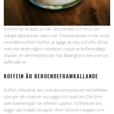
Koffein har brukats av folk i årtusenden och finns i en
mängd olika drycker även mat. Choklad kanske ni inte visste
innehåller koffein? Koffein är lagligt att inta och ofta så har
man inte direkt någon restriktion i köpet av koffeinhaltiga
drycker, en del energidrycker har åldersgräns men inte t.ex
kaffe eller te.
KOFFEIN ÄR BEROENDEFRAMKALLANDE
Koffein stimulerar det centrala nervsystemet med effekter
som gör att vi känner oss pigga och ökad ork. Det finns
även biverkningar när effekten upphör. Koffeintolerans
byggs upp snabbt i kroppen. Även vid små mängder som