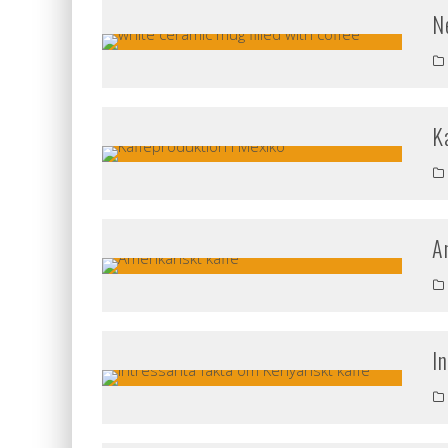
N
K
A
I