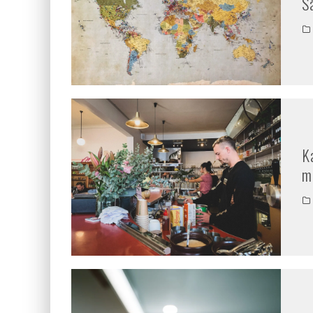
S
K
m