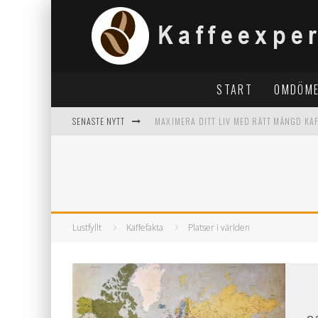
START
OMDÖM
SENASTE NYTT
MAXIMERA DITT LIV MED RÄTT MÄNGD KA
KREATIVA LÖSNINGAR FÖR ÖVERBLIVET K
VAKNA UPP TILL EN MER ENERGIFYLLD M
VITKAFFE: EN DJUPGÅENDE GUIDE
Lustfyllt
Kaffefakta
Platser i världen