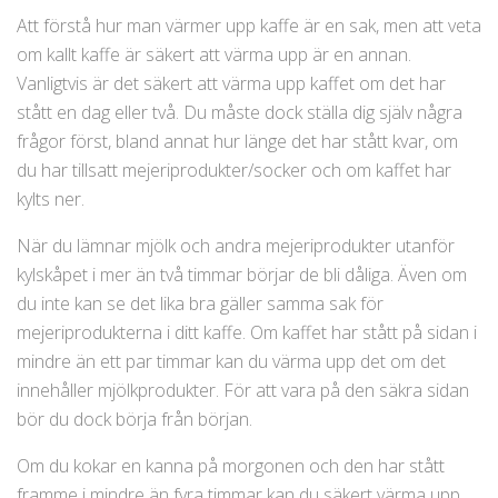
Att förstå hur man värmer upp kaffe är en sak, men att veta
om kallt kaffe är säkert att värma upp är en annan.
Vanligtvis är det säkert att värma upp kaffet om det har
stått en dag eller två. Du måste dock ställa dig själv några
frågor först, bland annat hur länge det har stått kvar, om
du har tillsatt mejeriprodukter/socker och om kaffet har
kylts ner.
När du lämnar mjölk och andra mejeriprodukter utanför
kylskåpet i mer än två timmar börjar de bli dåliga. Även om
du inte kan se det lika bra gäller samma sak för
mejeriprodukterna i ditt kaffe. Om kaffet har stått på sidan i
mindre än ett par timmar kan du värma upp det om det
innehåller mjölkprodukter. För att vara på den säkra sidan
bör du dock börja från början.
Om du kokar en kanna på morgonen och den har stått
framme i mindre än fyra timmar kan du säkert värma upp