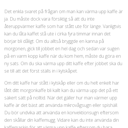
Det enkla svaret på frågan om man kan värma upp kaffe är
ja. Du måste dock vara försiktig så att du inte
återuppvärmer kaffe som har stått ute för länge. Vanligtvis
kan du låta kaffet stå ute i cirka fyra timmar innan det
börjar bli dåligt. Om du alltså bryggde en kanna på
morgonen, gick till jobbet en hel dag och sedan var sugen
på en varm kopp kaffe när du kom hem, måste du göra en
ny sats. Om du ska värma upp ditt kaffe efter jobbet ska du
se till att det först ställs in i kylskåpet.
Om ditt kaffe har stått i kylskåp eller om du helt enkelt har
låtit ditt morgonkaffe bli kallt kan du värma upp det på ett
säkert sätt på nolltid. När det gäller hur man värmer upp
kaffe är det bäst att använda mikrovågsugn eller spishäll.
Du bör undvika att använda en konvektionsugn eftersom
den skållar din kaffemugg. Vidare kan du inte använda din
kaffemaskin för att värma upp kaffe eftersom du bara