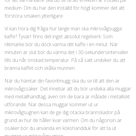
för att värma kaffe ska du se till att effekten är inställd på
medium. Om du har den inställd för högt kommer det att
förstöra smaken ytterligare.
Vi kan höra dig fråga hur länge man ska mikrovågsugga
kaffe? Tyvärr finns det inget absolut regelverk. Som
riktmärke bör du dock värma ditt kaffe i en minut. När
minuten är slut bör du värma det i 30-sekundersintervaller
tills du når önskad temperatur. På så sätt undviker du att
bränna kaffet och skålla munnen.
När du hämtar din favoritmugg ska du se till att den är
mikrovågssäker. Det innebär att du bör undvika alla muggar
med metallhandtag, även om de bara är målade i metalliskt
utförande. När dessa muggar kommer ut ur
mikrovågsugnen kan de ge dig otäcka brännskador på
grund av hur de håller kvar värmen. Om du någonsin är
osäker bör du använda en kökshandduk för att ta ut