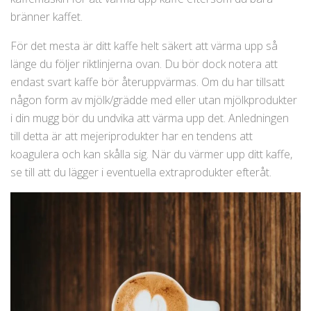
bränner kaffet.
För det mesta är ditt kaffe helt säkert att värma upp så
länge du följer riktlinjerna ovan. Du bör dock notera att
endast svart kaffe bör återuppvärmas. Om du har tillsatt
någon form av mjölk/grädde med eller utan mjölkprodukter
i din mugg bör du undvika att värma upp det. Anledningen
till detta är att mejeriprodukter har en tendens att
koagulera och kan skålla sig. När du värmer upp ditt kaffe,
se till att du lägger i eventuella extraprodukter efteråt.